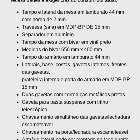
necessidades e exigências do consumidor atual.
Tampo e lateral da mesa em tamburato 44 mm
com borda de 2 mm
Travessa (saia) em MDP-BP DE 15 mm
Separador em alumínio
Tampo da mesa com bivar em vinil preto
Medidas do bivar 650 mm x 400 mm
Tampo do armário em tamburato 44 mm
Laterais, base, costas, gavetas internas, frentes
das gavetas,
prateleira interna e porta do armário em MDP-BP
15 mm
Duas gavetas com corrediças metálicas pretas
Gaveta para pasta suspensa com trilho
telescópico
Chaveamento simultâneo das gavetas/fechadura
escamoteável
Chaveamento na porta/fechadura escamoteável
Armário lateral pode ser montado no lado direito