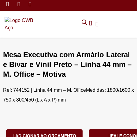
MÓVEIS DE ARMAZENAMEN
CADEIRAS CORPORATIVAS
MÓVEIS DE ESCRITÓRIO
TRABALHE CONOSCO
SOLICITAR ORÇAMENTO
POLÍTICA DE PRIVACIDADE
Mesa Executiva com Armário Lateral
e Bivar e Vinil Preto – Linha 44 mm –
M. Office – Motiva
Ref: 744152 | Linha 44 mm – M. OfficeMedidas: 1800/1600 x
750 x 800/450 (L x A x P) mm
ADICIONAR AO ORÇAMENTO
FALE CONO