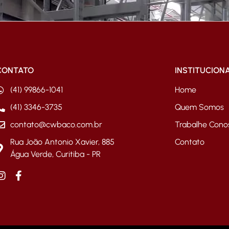
CONTATO
INSTITUCION
(41) 99866-1041
Home
(41) 3346-3735
Quem Somos
contato@cwbaco.com.br
Trabalhe Cono
Rua João Antonio Xavier, 885
Contato
Água Verde, Curitiba - PR