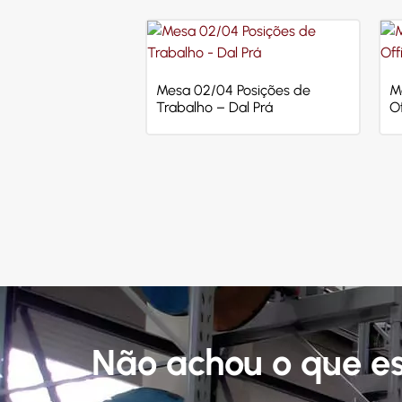
Mesa 02/04 Posições de
M
Trabalho – Dal Prá
Of
Não achou o que e