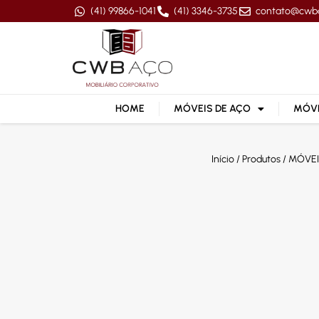
(41) 99866-1041
(41) 3346-3735
contato@cwb
HOME
MÓVEIS DE AÇO
MÓVE
Início
/
Produtos
/
MÓVEI