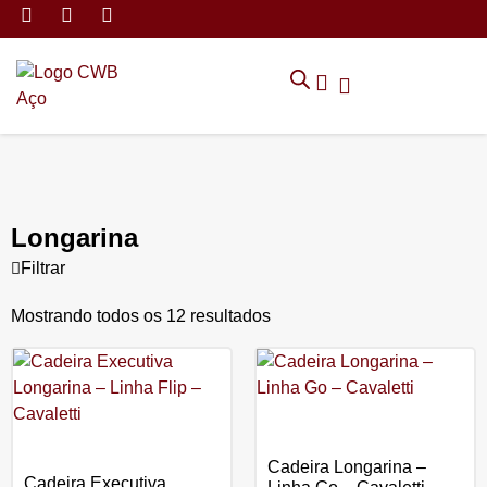
MÓVEIS DE ARMAZENAMEN
CADEIRAS CORPORATIVAS
MÓVEIS DE ESCRITÓRIO
TRABALHE CONOSCO
SOLICITAR ORÇAMENTO
POLÍTICA DE PRIVACIDADE
Longarina
Filtrar
Mostrando todos os 12 resultados
Cadeira Longarina –
Cadeira Executiva