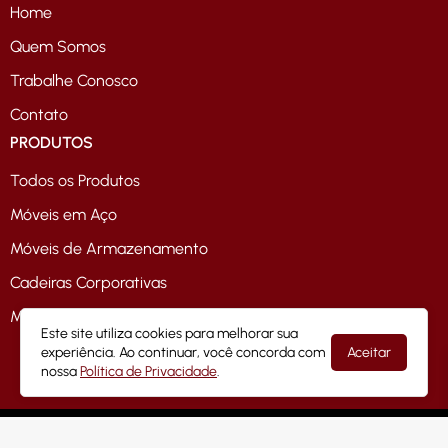
Home
Quem Somos
Trabalhe Conosco
Contato
PRODUTOS
Todos os Produtos
Móveis em Aço
Móveis de Armazenamento
Cadeiras Corporativas
Móveis de Escritório
Este site utiliza cookies para melhorar sua
experiência. Ao continuar, você concorda com
Aceitar
nossa
Política de Privacidade
.
COPYRIGHT © 2024
CWB AÇO
| TODOS OS DIREITOS
RESERVADOS.