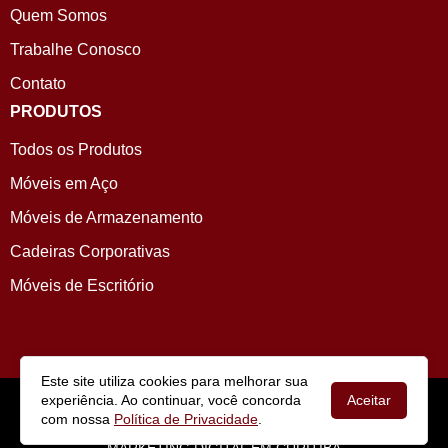
Quem Somos
Trabalhe Conosco
Contato
PRODUTOS
Todos os Produtos
Móveis em Aço
Móveis de Armazenamento
Cadeiras Corporativas
Móveis de Escritório
Este site utiliza cookies para melhorar sua
COPYRIGHT © 2024
CWB AÇO
| TODOS OS DIREITOS
experiência. Ao continuar, você concorda
Aceitar
RESERVADOS.
com nossa
Política de Privacidade
.
DESENVOLVIDO POR
AGÊNCIA ILUCK: AGÊNCIA DE