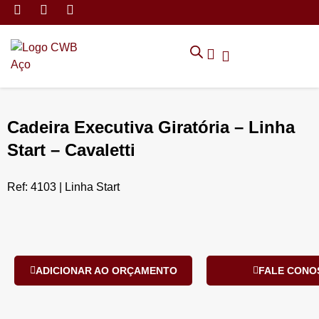
MÓVEIS DE ARMAZENAMEN
CADEIRAS CORPORATIVAS
MÓVEIS DE ESCRITÓRIO
TRABALHE CONOSCO
SOLICITAR ORÇAMENTO
POLÍTICA DE PRIVACIDADE
Cadeira Executiva Giratória – Linha
Start – Cavaletti
Ref: 4103 | Linha Start
ADICIONAR AO ORÇAMENTO
FALE CONO