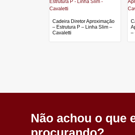
Cadeira Diretor Aproximação
C
– Estrutura P – Linha Slim –
A
Cavaletti
– 
Não achou o que 
procurando?