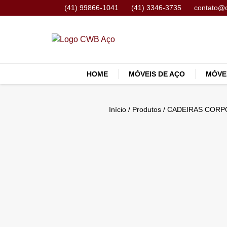
(41) 99866-1041
(41) 3346-3735
contato@
HOME
MÓVEIS DE AÇO
MÓVE
Início
/
Produtos
/
CADEIRAS CORP