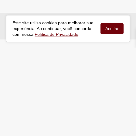
Este site utiliza cookies para melhorar sua
PARCELAMENTO EM ATÉ 10X SEM
experiência. Ao continuar, você concorda
Aceitar
JUROS NO CARTÃO
com nossa
Política de Privacidade
.
Móveis de Armazenamento Sob
Medida
A CWB Aço oferece móveis de armazenamento projetados
para se ajustar perfeitamente ao seu espaço, combinando
praticidade e design em cada detalhe.