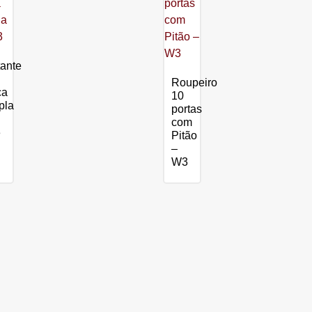
ante
Roupeiro
ca
10
pla
portas
com
3
Pitão
–
W3