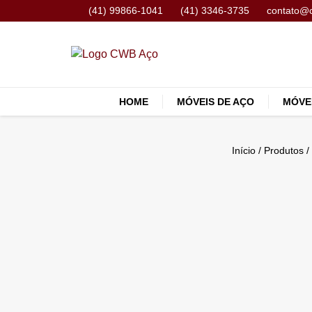
(41) 99866-1041
(41) 3346-3735
contato@
HOME
MÓVEIS DE AÇO
MÓVE
Início
/
Produtos
/