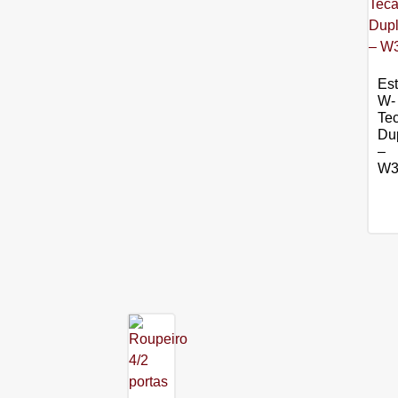
Est
W-
Te
Du
–
W