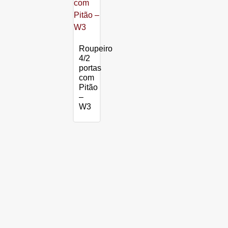
Roupeiro
4/2
portas
com
Pitão
–
W3