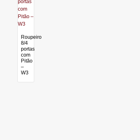
Roupeiro
8/4
portas
com
Pitão
–
W3