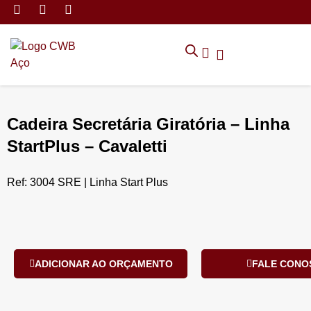
MÓVEIS DE ARMAZENAMEN
CADEIRAS CORPORATIVAS
MÓVEIS DE ESCRITÓRIO
TRABALHE CONOSCO
SOLICITAR ORÇAMENTO
POLÍTICA DE PRIVACIDADE
Cadeira Secretária Giratória – Linha
StartPlus – Cavaletti
Ref: 3004 SRE | Linha Start Plus
ADICIONAR AO ORÇAMENTO
FALE CONO