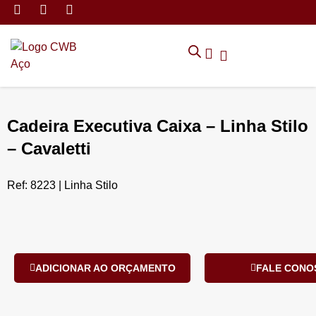
MÓVEIS DE ARMAZENAMEN
CADEIRAS CORPORATIVAS
MÓVEIS DE ESCRITÓRIO
TRABALHE CONOSCO
SOLICITAR ORÇAMENTO
POLÍTICA DE PRIVACIDADE
Cadeira Executiva Caixa – Linha Stilo
– Cavaletti
Ref: 8223 | Linha Stilo
ADICIONAR AO ORÇAMENTO
FALE CONO