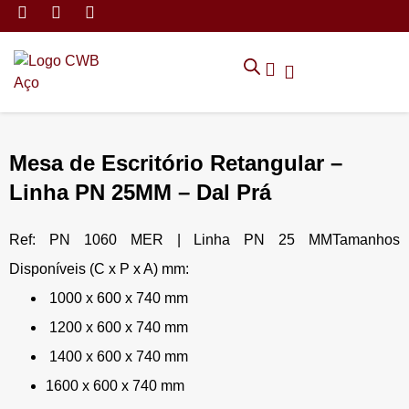
MÓVEIS DE ARMAZENAMEN
CADEIRAS CORPORATIVAS
MÓVEIS DE ESCRITÓRIO
TRABALHE CONOSCO
SOLICITAR ORÇAMENTO
POLÍTICA DE PRIVACIDADE
Mesa de Escritório Retangular –
Linha PN 25MM – Dal Prá
Ref: PN 1060 MER | Linha PN 25 MMTamanhos
Disponíveis (C x P x A) mm:
1000 x 600 x 740 mm
1200 x 600 x 740 mm
1400 x 600 x 740 mm
1600 x 600 x 740 mm