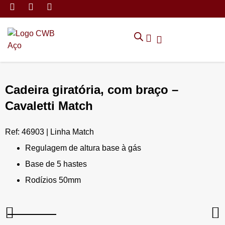
MÓVEIS DE ARMAZENAMEN
CADEIRAS CORPORATIVAS
MÓVEIS DE ESCRITÓRIO
TRABALHE CONOSCO
SOLICITAR ORÇAMENTO
POLÍTICA DE PRIVACIDADE
Cadeira giratória, com braço –
Cavaletti Match
Ref: 46903 | Linha Match
Regulagem de altura base à gás
Base de 5 hastes
Rodízios 50mm