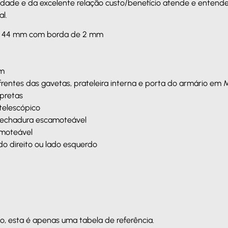
lidade e da excelente relação custo/benefício atende e entend
l.
o 44 mm com borda de 2 mm
mm
s, frentes das gavetas, prateleira interna e porta do armário e
pretas
telescópico
fechadura escamoteável
moteável
do direito ou lado esquerdo
, esta é apenas uma tabela de referência.