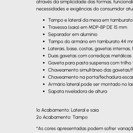
através da simplicidade das formas, funciona
necessidades e exigências do consumidor atua
Tampo e lateral da mesa em tamburat
Travessa (saia) em MDP-BP DE 15 mm
Separador em alumínio
Tampo do armário em tamburato 44 
Laterais, base, costas, gavetas interna
Duas gavetas com corrediças metálicas 
Gaveta para pasta suspensa com trilho 
Chaveamento simultâneo das gavetas/
Chaveamento na porta/fechadura esca
Armário lateral pode ser montado no la
Sapata niveladora de altura
1º Acabamento: Lateral e saia
2º Acabamento: Tampo
*As cores apresentadas podem sofrer variação