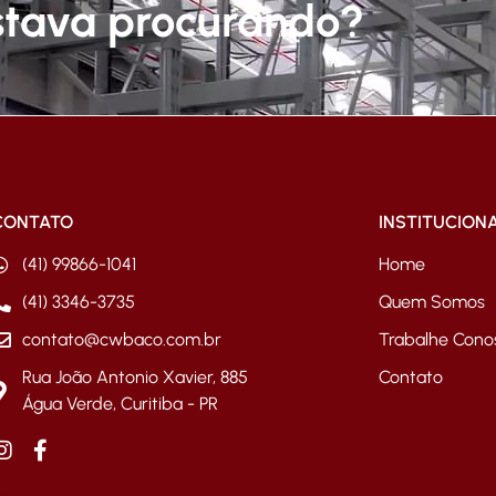
stava procurando?
CONTATO
INSTITUCION
(41) 99866-1041
Home
(41) 3346-3735
Quem Somos
contato@cwbaco.com.br
Trabalhe Cono
Rua João Antonio Xavier, 885
Contato
Água Verde, Curitiba - PR