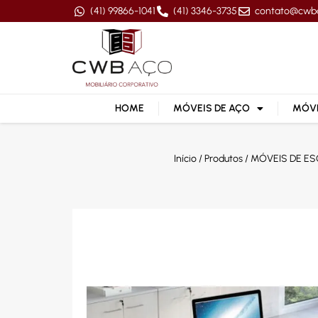
(41) 99866-1041
(41) 3346-3735
contato@cwb
HOME
MÓVEIS DE AÇO
MÓVE
Início
/
Produtos
/
MÓVEIS DE ES