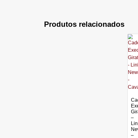
Produtos relacionados
Ca
Exe
Gir
–
Li
Ne
–