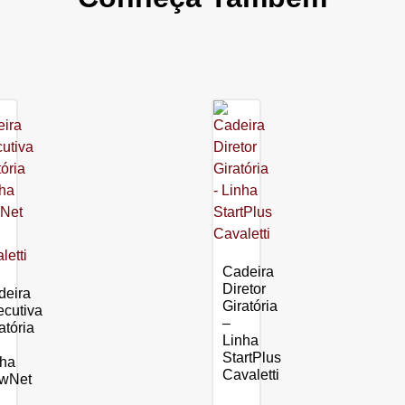
Cadeira
Diretor
deira
Giratória
cutiva
–
atória
Linha
StartPlus
nha
Cavaletti
wNet