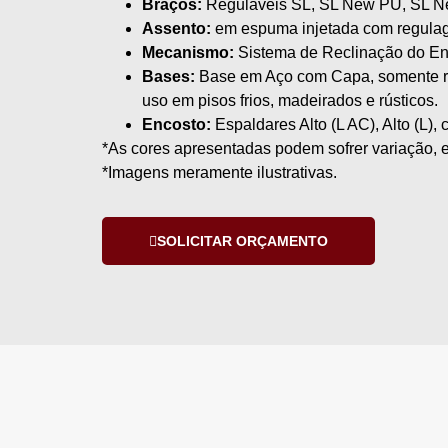
Braços:
Reguláveis SL, SL New PU, SL Ne
Assento:
em espuma injetada com regulag
Mecanismo:
Sistema de Reclinação do Enc
Bases:
Base em Aço com Capa, somente ro
uso em pisos frios, madeirados e rústicos.
Encosto:
Espaldares Alto (L AC), Alto (L),
*As cores apresentadas podem sofrer variação, e
*Imagens meramente ilustrativas.
SOLICITAR ORÇAMENTO