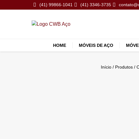
(41) 99866-1041
(41) 3346-3735
contato@
HOME
MÓVEIS DE AÇO
MÓVE
Início
/
Produtos
/