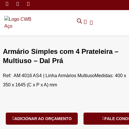
MÓVEIS DE ARMAZENAMEN
CADEIRAS CORPORATIVAS
MÓVEIS DE ESCRITÓRIO
TRABALHE CONOSCO
SOLICITAR ORÇAMENTO
POLÍTICA DE PRIVACIDADE
Armário Simples com 4 Prateleira –
Multiuso – Dal Prá
Ref: AM 4016 AS4 | Linha Armários MultiusoMedidas: 400 x
350 x 1645 (C x P x A) mm
ADICIONAR AO ORÇAMENTO
FALE CONO