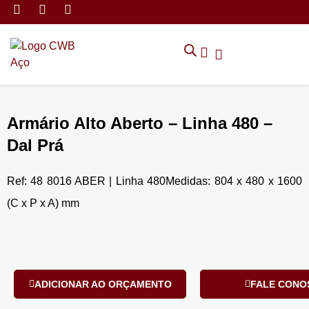
MÓVEIS DE ARMAZENAMEN
CADEIRAS CORPORATIVAS
MÓVEIS DE ESCRITÓRIO
TRABALHE CONOSCO
SOLICITAR ORÇAMENTO
POLÍTICA DE PRIVACIDADE
Armário Alto Aberto – Linha 480 –
Dal Prá
Ref: 48 8016 ABER | Linha 480Medidas: 804 x 480 x 1600
(C x P x A) mm
ADICIONAR AO ORÇAMENTO
FALE CONO