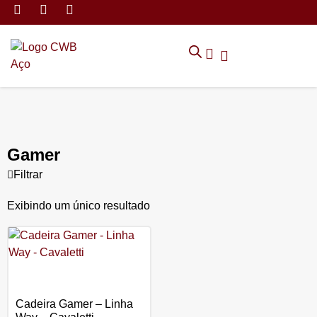
MÓVEIS DE ARMAZENAMEN
CADEIRAS CORPORATIVAS
MÓVEIS DE ESCRITÓRIO
TRABALHE CONOSCO
SOLICITAR ORÇAMENTO
POLÍTICA DE PRIVACIDADE
Gamer
Filtrar
Exibindo um único resultado
Cadeira Gamer – Linha