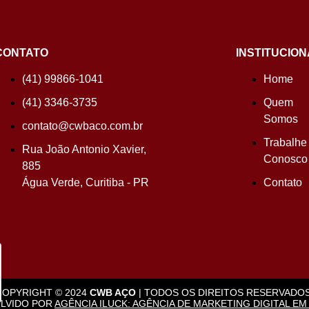
CONTATO
INSTITUCION
(41) 99866-1041
Home
(41) 3346-3735
Quem
Somos
contato@cwbaco.com.br
Trabalhe
Rua João Antonio Xavier,
Conosco
885
Água Verde, Curitiba - PR
Contato
COPYRIGHT © 2024
CWB AÇO
| TODOS OS DIREITOS RESERVADOS
LVIDO POR
AGÊNCIA ILUCK: AGÊNCIA DE MARKETING DIGITAL EM