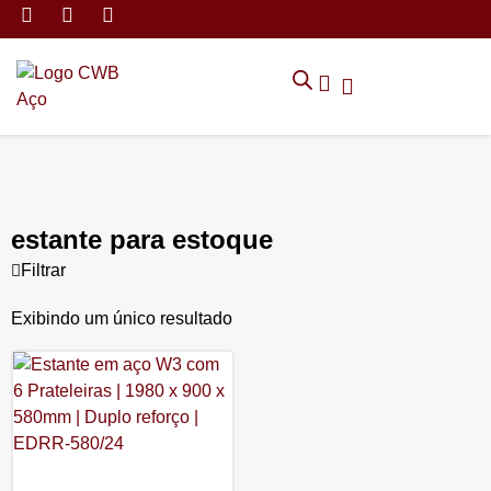
MÓVEIS DE ARMAZENAMEN
CADEIRAS CORPORATIVAS
MÓVEIS DE ESCRITÓRIO
TRABALHE CONOSCO
SOLICITAR ORÇAMENTO
POLÍTICA DE PRIVACIDADE
estante para estoque
Filtrar
Exibindo um único resultado