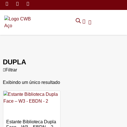
MÓVEIS DE ARMAZENAMEN
CADEIRAS CORPORATIVAS
MÓVEIS DE ESCRITÓRIO
TRABALHE CONOSCO
SOLICITAR ORÇAMENTO
POLÍTICA DE PRIVACIDADE
DUPLA
Filtrar
Exibindo um único resultado
Estante Biblioteca Dupla