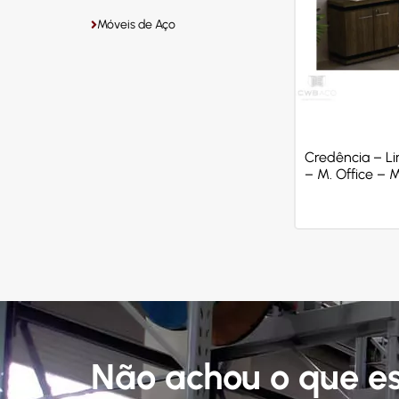
Móveis de Aço
Credência – L
– M. Office – 
Não achou o que e