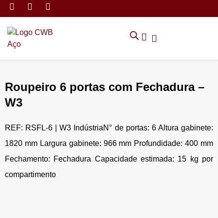
MÓVEIS DE ARMAZENAMEN
CADEIRAS CORPORATIVAS
MÓVEIS DE ESCRITÓRIO
TRABALHE CONOSCO
SOLICITAR ORÇAMENTO
POLÍTICA DE PRIVACIDADE
Roupeiro 6 portas com Fechadura –
W3
REF: RSFL-6 | W3 IndústriaN° de portas: 6 Altura gabinete:
1820 mm Largura gabinete: 966 mm Profundidade: 400 mm
Fechamento: Fechadura Capacidade estimada: 15 kg por
compartimento