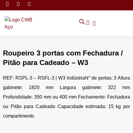
MÓVEIS DE ARMAZENAMEN
CADEIRAS CORPORATIVAS
MÓVEIS DE ESCRITÓRIO
TRABALHE CONOSCO
SOLICITAR ORÇAMENTO
POLÍTICA DE PRIVACIDADE
Roupeiro 3 portas com Fechadura /
Pitão para Cadeado – W3
REF: RSPL-3 – RSFL-3 | W3 IndústriaN° de portas: 3 Altura
gabinete: 1820 mm Largura gabinete: 322 mm
Profundidade: 350 mm ou 400 mm Fechamento: Fechadura
ou Pitão para Cadeado Capacidade estimada: 15 kg por
compartimento