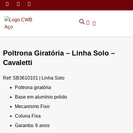
MÓVEIS DE ARMAZENAMEN
CADEIRAS CORPORATIVAS
MÓVEIS DE ESCRITÓRIO
TRABALHE CONOSCO
SOLICITAR ORÇAMENTO
POLÍTICA DE PRIVACIDADE
Poltrona Giratória – Linha Solo –
Cavaletti
Ref: SB3610101 | Linha Solo
Poltrona giratória
Base em alumínio polido
Mecanismo Fixo
Coluna Fixa
Garantia: 6 anos