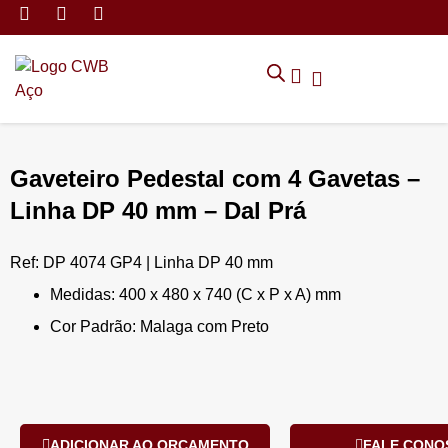
MÓVEIS DE ARMAZENAMEN
CADEIRAS CORPORATIVAS
MÓVEIS DE ESCRITÓRIO
TRABALHE CONOSCO
SOLICITAR ORÇAMENTO
POLÍTICA DE PRIVACIDADE
Gaveteiro Pedestal com 4 Gavetas –
Linha DP 40 mm – Dal Prá
Ref: DP 4074 GP4 | Linha DP 40 mm
Medidas: 400 x 480 x 740 (C x P x A) mm
Cor Padrão: Malaga com Preto
ADICIONAR AO ORÇAMENTO
FALE CONO