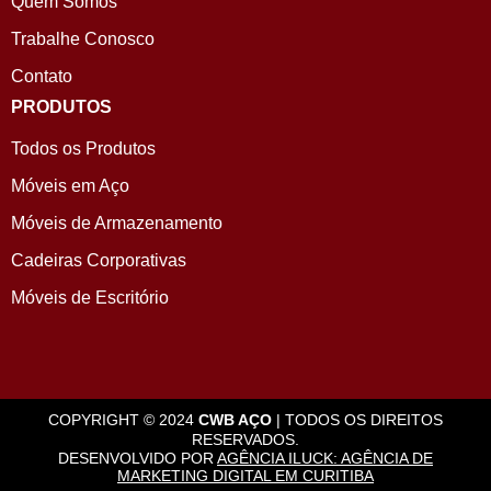
Quem Somos
Trabalhe Conosco
Contato
PRODUTOS
Todos os Produtos
Móveis em Aço
Móveis de Armazenamento
Cadeiras Corporativas
Móveis de Escritório
COPYRIGHT © 2024
CWB AÇO
| TODOS OS DIREITOS
RESERVADOS.
DESENVOLVIDO POR
AGÊNCIA ILUCK: AGÊNCIA DE
MARKETING DIGITAL EM CURITIBA