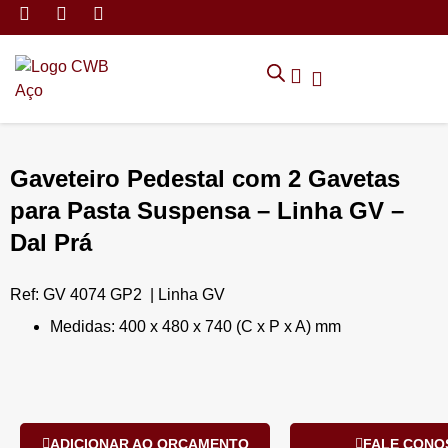
MÓVEIS DE ARMAZENAMEN
CADEIRAS CORPORATIVAS
MÓVEIS DE ESCRITÓRIO
TRABALHE CONOSCO
SOLICITAR ORÇAMENTO
POLÍTICA DE PRIVACIDADE
Gaveteiro Pedestal com 2 Gavetas
para Pasta Suspensa – Linha GV –
Dal Prá
Ref: GV 4074 GP2 | Linha GV
Medidas: 400 x 480 x 740 (C x P x A) mm
ADICIONAR AO ORÇAMENTO
FALE CONO