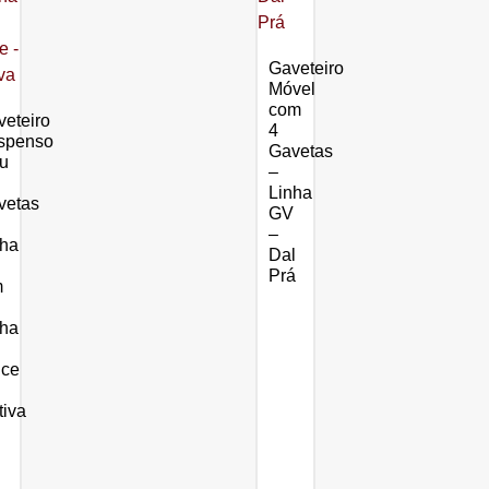
Gaveteiro
Móvel
com
eteiro
4
spenso
Gavetas
u
–
Linha
vetas
GV
–
nha
Dal
Prá
m
nha
ice
tiva