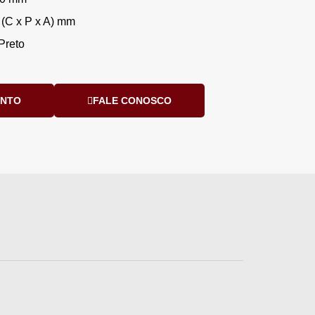
 (C x P x A) mm
Preto
ENTO
FALE CONOSCO