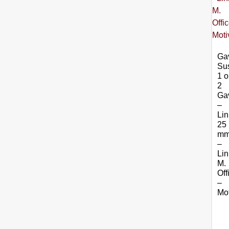
Gav
Su
1 o
2
Ga
–
Li
25
m
–
Li
M.
Off
–
Mo