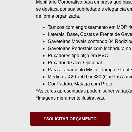
Mobiliário Corporativo para empresa que busca
se destaca por sua sobriedade e elegância 
de forma organizada.
Tampos com engrossamento em MDP 
Laterais, Base, Costas e Frente de G
Gaveteiros Móveis contendo 04 Rodizios
Gaveteiros Pedestais com fechadura na 
Puxadores tipo alça em PVC
Puxador de aço: Opcional.
Para acabamento Misto – tampo e frent
Medidas: 420 x 410 x 380 (C x P x A) m
Cor Padrão: Malaga com Preto
*As cores apresentadas podem sofrer variação
*Imagens meramente ilustrativas.
SOLICITAR ORÇAMENTO