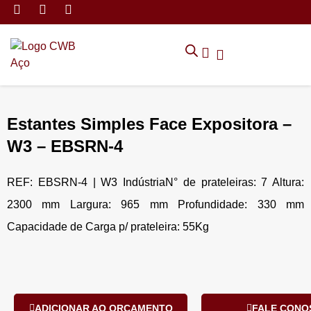
MÓVEIS DE ARMAZENAMEN
CADEIRAS CORPORATIVAS
MÓVEIS DE ESCRITÓRIO
TRABALHE CONOSCO
SOLICITAR ORÇAMENTO
POLÍTICA DE PRIVACIDADE
Estantes Simples Face Expositora –
W3 – EBSRN-4
REF: EBSRN-4 | W3 IndústriaN° de prateleiras: 7 Altura:
2300 mm Largura: 965 mm Profundidade: 330 mm
Capacidade de Carga p/ prateleira: 55Kg
ADICIONAR AO ORÇAMENTO
FALE CONO