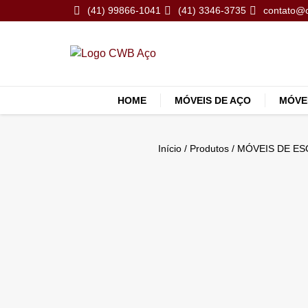
(41) 99866-1041
(41) 3346-3735
contato@
HOME
MÓVEIS DE AÇO
MÓVE
Início
/
Produtos
/
MÓVEIS DE ES