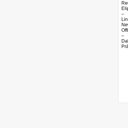
Re
Eli
–
Li
Ne
Off
–
Da
Pr