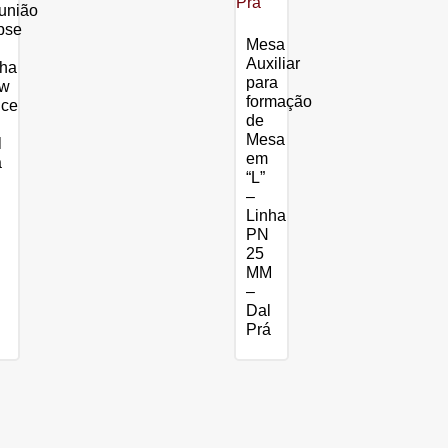
união
pse
Mesa
Auxiliar
nha
para
w
formação
ice
de
Mesa
l
em
á
“L”
–
Linha
PN
25
MM
–
Dal
Prá