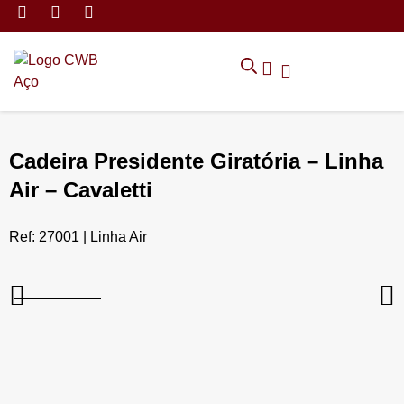
MÓVEIS DE ARMAZENAMEN
CADEIRAS CORPORATIVAS
MÓVEIS DE ESCRITÓRIO
TRABALHE CONOSCO
SOLICITAR ORÇAMENTO
POLÍTICA DE PRIVACIDADE
Cadeira Presidente Giratória – Linha
Air – Cavaletti
Ref: 27001 | Linha Air