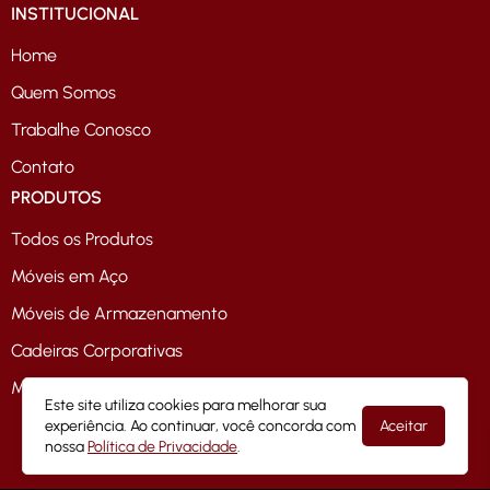
INSTITUCIONAL
Home
Quem Somos
Trabalhe Conosco
Contato
PRODUTOS
Todos os Produtos
Móveis em Aço
Móveis de Armazenamento
Cadeiras Corporativas
Móveis de Escritório
Este site utiliza cookies para melhorar sua
experiência. Ao continuar, você concorda com
Aceitar
nossa
Política de Privacidade
.