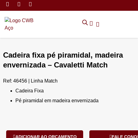
MÓVEIS DE ARMAZENAMEN
CADEIRAS CORPORATIVAS
MÓVEIS DE ESCRITÓRIO
TRABALHE CONOSCO
SOLICITAR ORÇAMENTO
POLÍTICA DE PRIVACIDADE
Cadeira fixa pé piramidal, madeira
envernizada – Cavaletti Match
Ref: 46456 | Linha Match
Cadeira Fixa
Pé piramidal em madeira envernizada
ADICIONAR AO ORÇAMENTO
FALE CONO