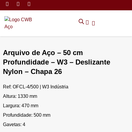
MÓVEIS DE ARMAZENAMEN
CADEIRAS CORPORATIVAS
MÓVEIS DE ESCRITÓRIO
TRABALHE CONOSCO
SOLICITAR ORÇAMENTO
POLÍTICA DE PRIVACIDADE
Arquivo de Aço – 50 cm
Profundidade – W3 – Deslizante
Nylon – Chapa 26
Ref: OFCL-4/500 | W3 Indústria
Altura: 1330 mm
Largura: 470 mm
Profundidade: 500 mm
Gavetas: 4