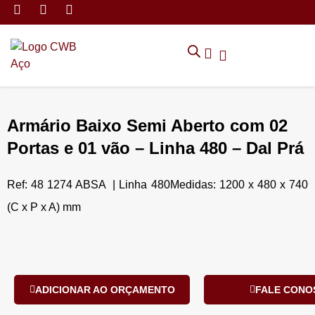
MÓVEIS DE ARMAZENAMEN
CADEIRAS CORPORATIVAS
MÓVEIS DE ESCRITÓRIO
TRABALHE CONOSCO
SOLICITAR ORÇAMENTO
POLÍTICA DE PRIVACIDADE
Armário Baixo Semi Aberto com 02
Portas e 01 vão – Linha 480 – Dal Prá
Ref: 48 1274 ABSA | Linha 480Medidas: 1200 x 480 x 740
(C x P x A) mm
ADICIONAR AO ORÇAMENTO
FALE CONO