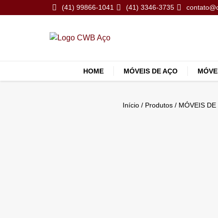
(41) 99866-1041
(41) 3346-3735
contato@
HOME
MÓVEIS DE AÇO
MÓVE
Início
/
Produtos
/
MÓVEIS DE