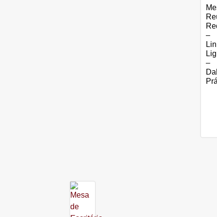
Me
Re
Re
–
Li
Lig
–
Da
Pr