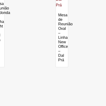
sa
união
donda
Mesa
de
nha
Reunião
ht
Oval
–
l
Linha
á
New
Office
–
Dal
Prá