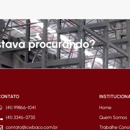
stava procurando?
CONTATO
INSTITUCION
(41) 99866-1041
Home
(41) 3346-3735
Quem Somos
contato@cwbaco.com.br
Trabalhe Cono