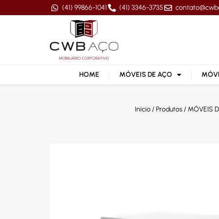
(41) 99866-1041
(41) 3346-3735
contato@cwb
HOME
MÓVEIS DE AÇO
MÓVE
Início
/
Produtos
/
MÓVEIS D