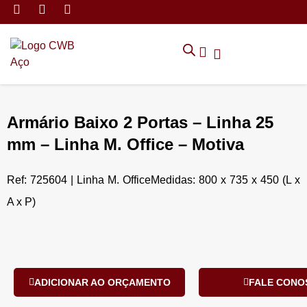
MÓVEIS DE ARMAZENAMEN
CADEIRAS CORPORATIVAS
MÓVEIS DE ESCRITÓRIO
TRABALHE CONOSCO
SOLICITAR ORÇAMENTO
POLÍTICA DE PRIVACIDADE
Armário Baixo 2 Portas – Linha 25
mm – Linha M. Office – Motiva
Ref: 725604 | Linha M. OfficeMedidas: 800 x 735 x 450 (L x
A x P)
ADICIONAR AO ORÇAMENTO
FALE CONO